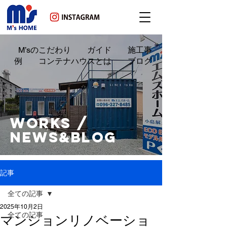
M’sのこだわり ガイド 施工事
例 コンテナハウスとは ブログ
WORKS /
NEWS&BLOG
記事
全ての記事
2025年10月2日
全ての記事
マンションリノベーショ