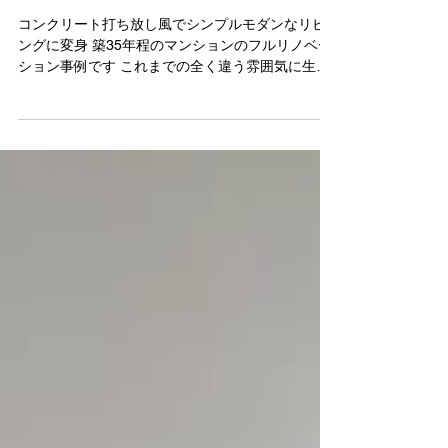
2025年10月2日
マンションリノベーション
コンクリート打ち放し風でシンプルモダンなリビ
ングに変身 築35年程のマンションのフルリノベー
ション事例です これまでの全く違う雰囲気に生ま
れ変わりました 照明は全てダウンライト マンシ
ョンという限られた空間に凹凸なくスッキリまと
めてます リビング横の和室は琉球畳仕上げ...