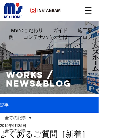
M’sのこだわり ガイド 施工事
例 コンテナハウスとは ブログ
WORKS /
NEWS&BLOG
記事
全ての記事
2019年6月25日
全ての記事
よくあるご質問［新着］