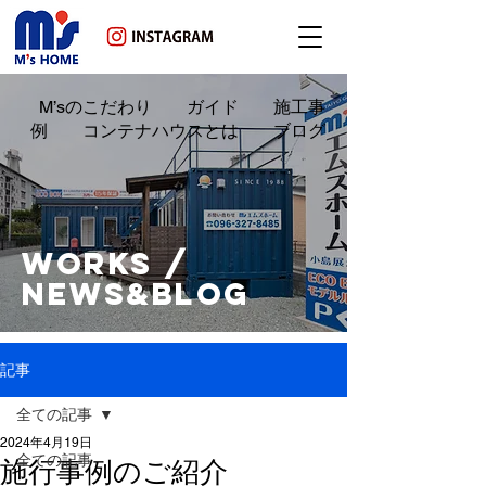
M’sのこだわり ガイド 施工事
例 コンテナハウスとは ブログ
WORKS /
NEWS&BLOG
記事
全ての記事
2024年4月19日
全ての記事
施行事例のご紹介