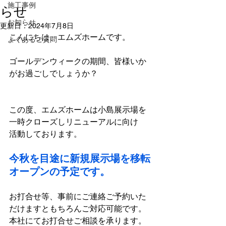
施工事例
らせ
お知らせ
更新日：
2024年7月8日
こんにちは、エムズホームです。
よくあるご質問
ゴールデンウィークの期間、皆様いか
がお過ごしでしょうか？
この度、エムズホームは小島展示場を
一時クローズしリニューアルに向け
活動しております。
今秋を目途に新規展示場を移転
オープンの予定です。
お打合せ等、事前にご連絡ご予約いた
だけますともちろんご対応可能です。
本社にてお打合せご相談を承ります。