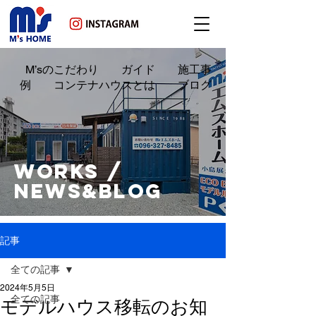
M’sのこだわり ガイド 施工事
例 コンテナハウスとは ブログ
WORKS /
NEWS&BLOG
記事
全ての記事
2024年5月5日
全ての記事
モデルハウス移転のお知