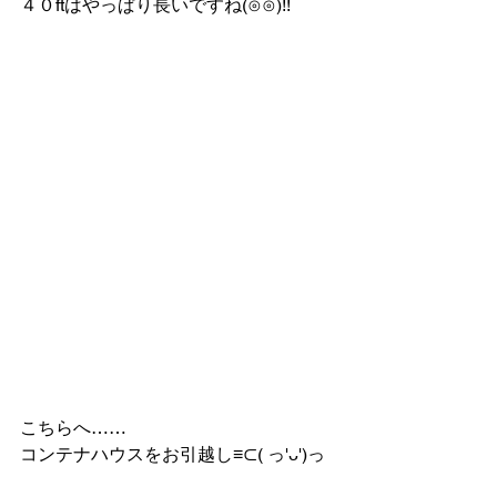
４０ftはやっぱり長いですね(⊙⊙)!!
こちらへ……
コンテナハウスをお引越し≡⊂( っ'ᴗ')っ