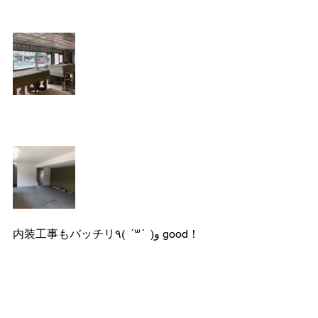
内装工事もバッチリو(  ˙꒳˙  )٩ good！