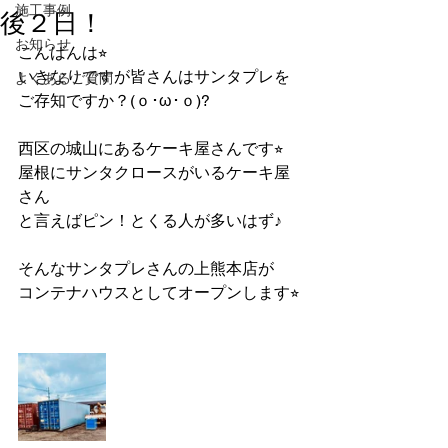
施工事例
後２日！
お知らせ
こんばんは⭐︎
いきなりですが皆さんはサンタプレを
よくあるご質問
ご存知ですか？(ｏ･ω･ｏ)?
西区の城山にあるケーキ屋さんです⭐︎
屋根にサンタクロースがいるケーキ屋
さん
と言えばピン！とくる人が多いはず♪
そんなサンタプレさんの上熊本店が
コンテナハウスとしてオープンします⭐︎