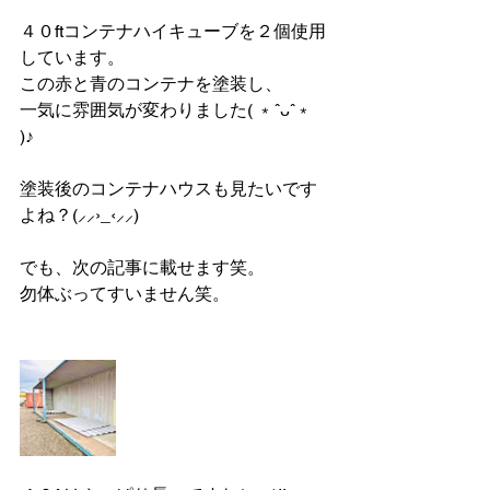
４０ftコンテナハイキューブを２個使用
しています。
この赤と青のコンテナを塗装し、
一気に雰囲気が変わりました( ﹡ˆᴗˆ﹡ 
)♪
塗装後のコンテナハウスも見たいです
よね？‪(⸝⸝›_‹⸝⸝)‬
でも、次の記事に載せます笑。
勿体ぶってすいません笑。