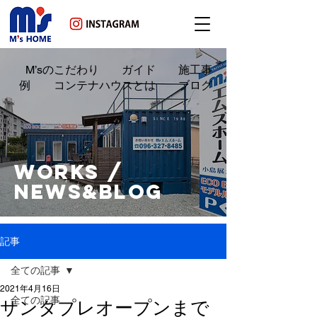
M’sのこだわり ガイド 施工事
例 コンテナハウスとは ブログ
WORKS /
NEWS&BLOG
記事
全ての記事
2021年4月16日
全ての記事
サンタプレオープンまで