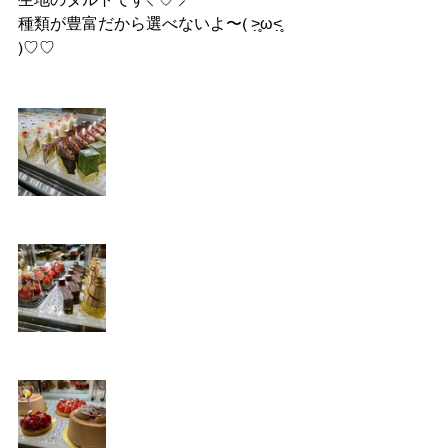
種類が豊富だから選べないよ〜( ˃̣̣̥ω˂̣̣̥ 
)♡♡