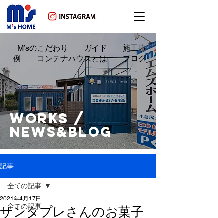
M’sのこだわり ガイド 施工事
例 コンテナハウスとは ブログ
WORKS /
NEWS&BLOG
記事
全ての記事
2021年4月17日
全ての記事
サンタプレさんのお菓子