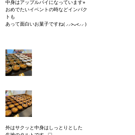
中身はアップルパイになっています⭐︎
おめでたいイベントの時などインパク
トも
あって面白いお菓子ですね( ⸝⸝>ᴗ<⸝⸝ )
外はサクッと中身はしっとりとした
生地のタルトです⸜ ♡ ⸝