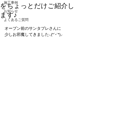
施工事例
をちょっとだけご紹介し
お知らせ
ます♪
よくあるご質問
オープン前のサンタプレさんに
少しお邪魔してきました‪⸜(*ˊᵕˋ*)⸝‬