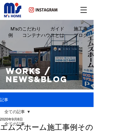
M’sのこだわり ガイド 施工事
例 コンテナハウスとは ブログ
WORKS /
NEWS&BLOG
記事
全ての記事
2020年9月8日
全ての記事
エムズホーム施工事例その